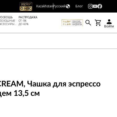
Kazakhstan
Русский
Блог
РОСКОШЬ
РАСПРОДАЖА
РОСКОШНЫЕ
ОТ -5%
АКСЕССУАРЫ...
ДО -60%
Войти
REAM, Чашка для эспрессо
цем 13,5 см