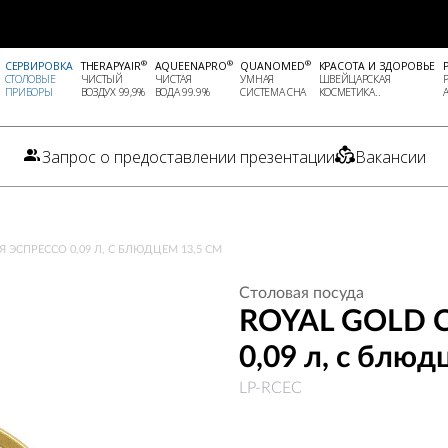
®
®
®
СЕРВИРОВКА
THERAPYAIR
AQUEENAPRO
QUANOMED
КРАСОТА И ЗДОРОВЬЕ
СТОЛОВЫЕ
ЧИСТЫЙ
ЧИСТАЯ
УМНАЯ
ШВЕЙЦАРСКАЯ
ПРИБОРЫ
ВОЗДУХ 99,9%
ВОДА 99.9%
СИСТЕМА СНА
КОСМЕТИКА..
Запрос о предоставлении презентации
Вакансии
 ЭСПРЕССО 0,09 Л, С БЛЮДЦЕМ 13,5 СМ
Столовая посуда
ROYAL GOLD C
0,09 л, с блюд
LP-RCEC