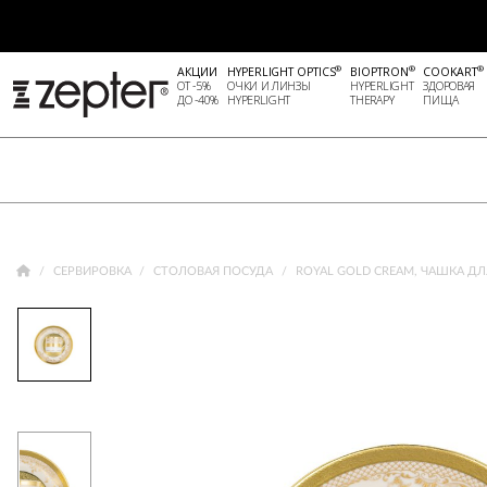
®
®
®
АКЦИИ
HYPERLIGHT OPTICS
BIOPTRON
COOKART
ОТ -5%
ОЧКИ И ЛИНЗЫ
HYPERLIGHT
ЗДОРОВАЯ
ДО -40%
HYPERLIGHT
THERAPY
ПИЩА
СЕРВИРОВКА
СТОЛОВАЯ ПОСУДА
ROYAL GOLD CREAM, ЧАШКА ДЛЯ