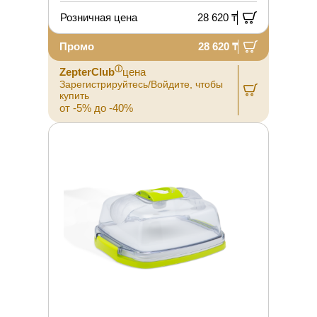
Розничная цена
28 620 ₸
Промо
28 620 ₸
ⓘ
ZepterClub
цена
Зарегистрируйтесь/Войдите, чтобы
купить
от -5% до -40%