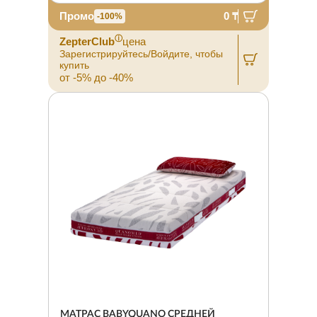
Промо
0 ₸
-100%
ⓘ
ZepterClub
цена
Зарегистрируйтесь/Войдите, чтобы
купить
от -5% до -40%
МАТРАС BABYQUANO СРЕДНЕЙ