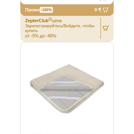
Промо
0 ₸
-100%
ⓘ
ZepterClub
цена
Зарегистрируйтесь/Войдите, чтобы
купить
от -5% до -40%