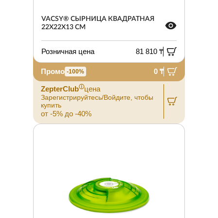
VACSY® СЫРНИЦА КВАДРАТНАЯ
22X22X13 СМ
Розничная цена
81 810 ₸
Промо
0 ₸
-100%
ⓘ
ZepterClub
цена
Зарегистрируйтесь/Войдите, чтобы
купить
от -5% до -40%