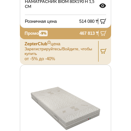
НАМАТРАСНИК BIOM 80X190 H 1,5
СМ
Розничная цена
514 080 ₸
Промо
467 813 ₸
-9%
ⓘ
ZepterClub
цена
Зарегистрируйтесь/Войдите, чтобы
купить
от -5% до -40%