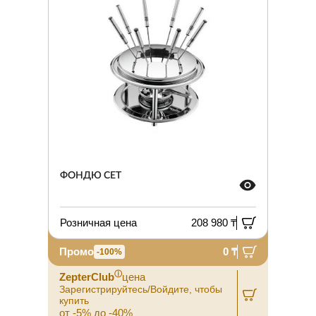
ФОНДЮ СЕТ
Розничная цена
208 980 ₸
Промо
0 ₸
-100%
ⓘ
ZepterClub
цена
Зарегистрируйтесь/Войдите, чтобы
купить
от -5% до -40%