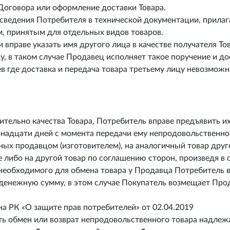
оговора или оформление доставки Товара.
ведения Потребителя в технической документации, прилагае
, принятым для отдельных видов товаров.
праве указать имя другого лица в качестве получателя Това
, в таком случае Продавец исполняет такое поручение и дос
ев где доставка и передача товара третьему лицу невозможн
тельно качества Товара, Потребитель вправе предъявить их 
рнадцати дней с момента передачи ему непродовольственног
ных продавцом (изготовителем), на аналогичный товар друго
 либо на другой товар по соглашению сторон, произведя в
 необходимого для обмена товара у Продавца Потребитель 
 денежную сумму, в этом случае Покупатель возмещает Про
она РК «О защите прав потребителей» от 02.04.2019
ить обмен или возврат непродовольственного товара надлеж