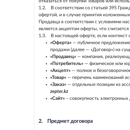
отказаться от покупки Товаров или испол
1.2. В соответствии со статьей 395 Граж
офертой, и в случае принятия изложенны
Продавца в соответствии с условиями нас
является акцептом оферты, что считаетс
1.3. В настоящей оферте, если контекст
«Оферта»
— публичное предложение 
продажи (далее — «Договор») на су
«Продавец»
— компания, реализующа
«Потребитель»
— физическое или юр
«Акцепт»
— полное и безоговорочно
«Товар»
— перечень наименований ас
«Заказ»
— отдельные позиции из ассо
zepter.kz
«Сайт»
– совокупность электронных 
2. Предмет договора