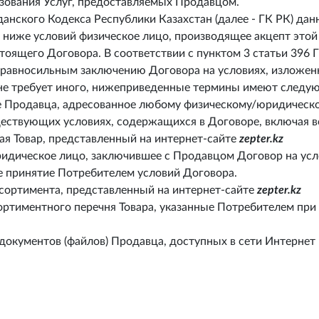
ьзования Услуг, предоставляемых Продавцом.
данского Кодекса Республики Казахстан (далее - ГК РК) да
х ниже условий физическое лицо, производящее акцепт этой
тоящего Договора. В соответствии с пунктом 3 статьи 396 
я равносильным заключению Договора на условиях, изложен
 не требует иного, нижеприведенные термины имеют следу
Продавца, адресованное любому физическому/юридическом
ществующих условиях, содержащихся в Договоре, включая в
я Товар, представленный на интернет-сайте
zepter.kz
идическое лицо, заключившее с Продавцом Договор на усл
е принятие Потребителем условий Договора.
сортимента, представленный на интернет-сайте
zepter.kz
ртиментного перечня Товара, указанные Потребителем при 
документов (файлов) Продавца, доступных в сети Интернет