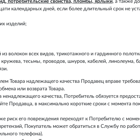
ид, потребительские свойства, пломбы, ярлыки
, а также 
цати календарных дней, если более длительный срок не ус
их изделий;
 из волокон всех видов, трикотажного и гардинного полотн
 кружева, тесьмы, проводов, шнуров, кабелей, линолеума, ба
язи.
лем Товара надлежащего качества Продавец вправе требов
бмена или возврата Товара.
а ненадлежащего качества, Потребитель обязуется предоста
йте Продавца, в максимально короткие сроки с момента по
акже риск его повреждения переходят к Потребителю с моме
претензий, Покупатель может обратиться в Службу по рабо
ильного телефона).