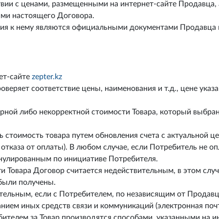
твии с ценами, размещенными на интернет-сайте Продавца, 
ями настоящего Договора.
ия к нему являются официальными документами Продавца 
ет-сайте
zepter.kz
веряет соответствие цены, наименования и т.д., цене указа
рной либо некорректной стоимости Товара, который выбра
 стоимость товара путем обновления счета с актуальной це
отказа от оплаты). В любом случае, если Потребитель не оп
ннулированным по инициативе Потребителя.
и Товара Договор считается недействительным, в этом случ
 были получены.
тельным, если с Потребителем, по независящим от Продавц
анием иных средств связи и коммуникаций (электронная почт
телем за Товар производятся способами, указанными на и