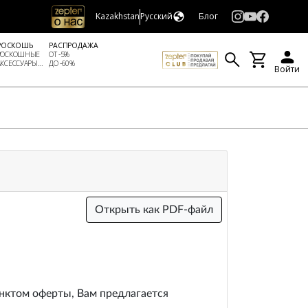
Kazakhstan
Русский
Блог
РОСКОШЬ
РАСПРОДАЖА
РОСКОШНЫЕ
ОТ -5%
АКСЕССУАРЫ...
ДО -60%
Войти
Открыть как PDF-файл
унктом оферты, Вам предлагается