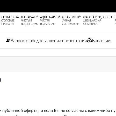
®
®
®
СЕРВИРОВКА
THERAPYAIR
AQUEENAPRO
QUANOMED
КРАСОТА И ЗДОРОВЬЕ
СТОЛОВЫЕ
ЧИСТЫЙ
ЧИСТАЯ
УМНАЯ
ШВЕЙЦАРСКАЯ
ПРИБОРЫ
ВОЗДУХ 99,9%
ВОДА 99.9%
СИСТЕМА СНА
КОСМЕТИКА..
Запрос о предоставлении презентации
Вакансии
ы
 публичной оферты, и если Вы не согласны с каким-либо п