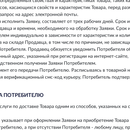
ределенных свойствах и характеристиках Товара, таких как:
сов, касающихся свойств и характеристик Товара, перед р
 запрос на адрес электронной почты.
 исполнить Заявку, составляет от трех рабочих дней. Срок 
давца и времени, необходимого на обработку Заявки. Срок
лем индивидуально в зависимости от характеристик и колич
в на складе Продавца, в том числе по причинам, не зависящ
Потребителя. Продавец обязуется уведомить Потребителя о
нный адрес, указанный при регистрации на интернет-сайт
едственном получении Заявки Потребителем.
мент его передачи Потребителю. Расписываясь в товарной
я верификационный смс-код курьеру, Потребитель подтвер
РА ПОТРЕБИТЕЛЮ
уги по доставке Товара одним из способов, указанных на 
указывает при оформлении Заявки на приобретение Товара 
ребителю, а при отсутствии Потребителя - любому лицу, 