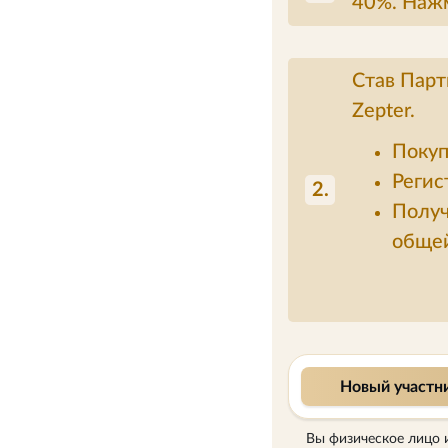
40%. Нажм
Став Парт
Zepter.
Покуп
Регис
2.
Получ
общей
Новый участн
Вы физическое лицо 