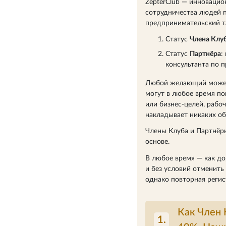
ZepterClub — инновацио
сотрудничества людей п
предпринимательский та
Статус
Члена Клу
Статус
Партнёра
:
консультанта по 
Любой желающий может с
могут в любое время по
или бизнес-целей, рабоч
накладывает никаких об
Члены Клуба и Партнёры
основе.
В любое время — как до
и без условий отменить
однако повторная регис
Как Член 
1.