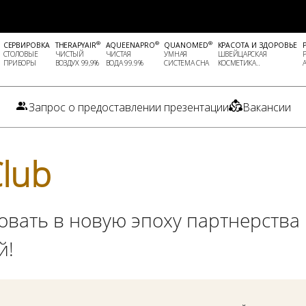
®
®
®
СЕРВИРОВКА
THERAPYAIR
AQUEENAPRO
QUANOMED
КРАСОТА И ЗДОРОВЬЕ
СТОЛОВЫЕ
ЧИСТЫЙ
ЧИСТАЯ
УМНАЯ
ШВЕЙЦАРСКАЯ
ПРИБОРЫ
ВОЗДУХ 99,9%
ВОДА 99.9%
СИСТЕМА СНА
КОСМЕТИКА..
Запрос о предоставлении презентации
Вакансии
lub
вать в новую эпоху партнерства
й!