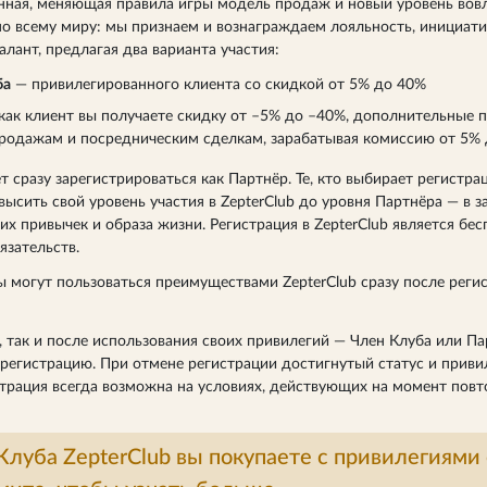
нная, меняющая правила игры модель продаж и новый уровень вов
о всему миру: мы признаем и вознаграждаем лояльность, инициат
лант, предлагая два варианта участия:
ба
— привилегированного клиента со скидкой от 5% до 40%
 как клиент вы получаете скидку от –5% до –40%, дополнительные 
продажам и посредническим сделкам, зарабатывая комиссию от 5%
разу зарегистрироваться как Партнёр. Те, кто выбирает регистрац
высить свой уровень участия в ZepterClub до уровня Партнёра — в 
их привычек и образа жизни. Регистрация в ZepterClub является бес
язательств.
 могут пользоваться преимуществами ZepterClub сразу после реги
, так и после использования своих привилегий — Член Клуба или П
 регистрацию. При отмене регистрации достигнутый статус и приви
трация всегда возможна на условиях, действующих на момент повт
Клуба ZepterClub вы покупаете с привилегиями 