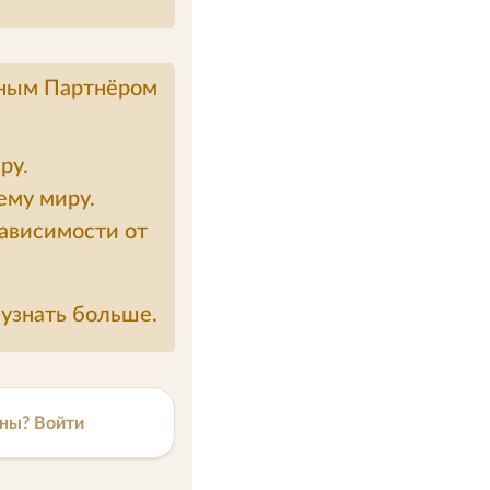
дным Партнёром
ру.
ему миру.
зависимости от
узнать больше.
ны? Войти