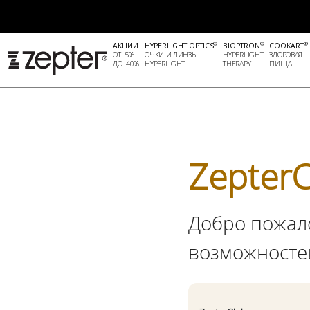
®
®
®
АКЦИИ
HYPERLIGHT OPTICS
BIOPTRON
COOKART
ОТ -5%
ОЧКИ И ЛИНЗЫ
HYPERLIGHT
ЗДОРОВАЯ
ДО -40%
HYPERLIGHT
THERAPY
ПИЩА
ZepterC
Добро пожало
возможносте