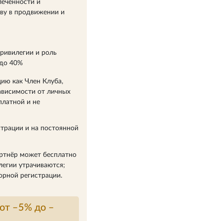
леченности и
иву в продвижении и
привилегии и роль
 до 40%
ию как Член Клуба,
зависимости от личных
платной и не
страции и на постоянной
артнёр может бесплатно
легии утрачиваются;
орной регистрации.
от –5% до –