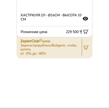
КАСТРЮЛЯ 2Л - Ø16СМ - ВЫСОТА 10
СМ
Розничная цена
229 500 ₸
ⓘ
ZepterClub
цена
Зарегистрируйтесь/Войдите, чтобы
З
купить
к
от -5% до -40%
о