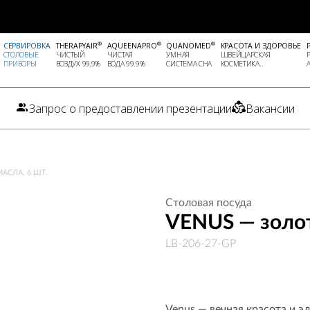
®
®
®
СЕРВИРОВКА
THERAPYAIR
AQUEENAPRO
QUANOMED
КРАСОТА И ЗДОРОВЬЕ
СТОЛОВЫЕ
ЧИСТЫЙ
ЧИСТАЯ
УМНАЯ
ШВЕЙЦАРСКАЯ
ПРИБОРЫ
ВОЗДУХ 99,9%
ВОДА 99.9%
СИСТЕМА СНА
КОСМЕТИКА..
Запрос о предоставлении презентации
Вакансии
АСЛА, 6 ШТ.
Столовая посуда
VENUS — золот
LB-206-27-GP
Venus — вечная красота и э