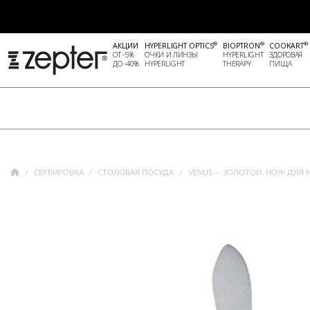
®
®
®
АКЦИИ
HYPERLIGHT OPTICS
BIOPTRON
COOKART
ОТ -5%
ОЧКИ И ЛИНЗЫ
HYPERLIGHT
ЗДОРОВАЯ
ДО -40%
HYPERLIGHT
THERAPY
ПИЩА
СЕРВИРОВКА
СТОЛОВАЯ ПОСУДА
VENUS — ЗОЛОТОЙ, НОЖ ДЛЯ М