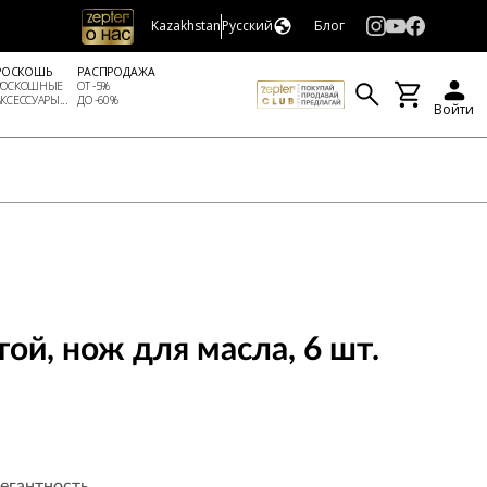
Kazakhstan
Русский
Блог
РОСКОШЬ
РАСПРОДАЖА
РОСКОШНЫЕ
ОТ -5%
АКСЕССУАРЫ...
ДО -60%
Войти
ой, нож для масла, 6 шт.
легантность