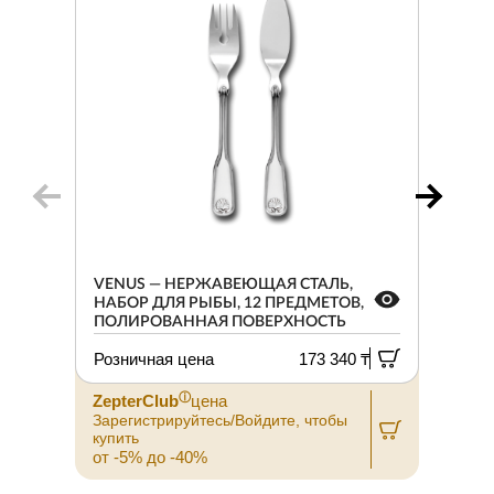
VENUS — НЕРЖАВЕЮЩАЯ СТАЛЬ,
НАБОР ДЛЯ РЫБЫ, 12 ПРЕДМЕТОВ,
ПОЛИРОВАННАЯ ПОВЕРХНОСТЬ
Розничная цена
173 340 ₸
ⓘ
ZepterClub
цена
Зарегистрируйтесь/Войдите, чтобы
З
купить
к
от -5% до -40%
о