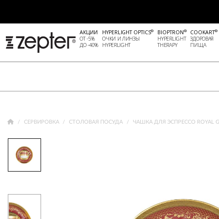
®
®
®
АКЦИИ
HYPERLIGHT OPTICS
BIOPTRON
COOKART
ОТ -5%
ОЧКИ И ЛИНЗЫ
HYPERLIGHT
ЗДОРОВАЯ
ДО -40%
HYPERLIGHT
THERAPY
ПИЩА
СЕРВИРОВКА
СТОЛОВАЯ ПОСУДА
ЧАШКА ДЛЯ ЭСПРЕССО ROYAL GO