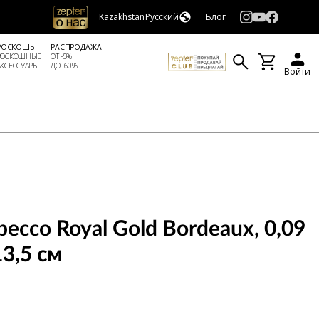
Kazakhstan
Русский
Блог
РОСКОШЬ
РАСПРОДАЖА
РОСКОШНЫЕ
ОТ -5%
АКСЕССУАРЫ...
ДО -60%
Войти
ессо Royal Gold Bordeaux, 0,09
3,5 см