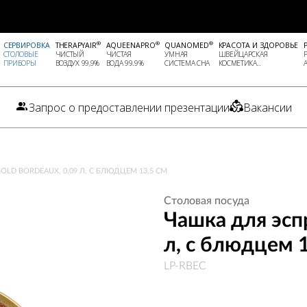
®
®
®
СЕРВИРОВКА
THERAPYAIR
AQUEENAPRO
QUANOMED
КРАСОТА И ЗДОРОВЬЕ
СТОЛОВЫЕ
ЧИСТЫЙ
ЧИСТАЯ
УМНАЯ
ШВЕЙЦАРСКАЯ
ПРИБОРЫ
ВОЗДУХ 99,9%
ВОДА 99.9%
СИСТЕМА СНА
КОСМЕТИКА..
Запрос о предоставлении презентации
Вакансии
LD BORDEAUX, 0,09 Л, С БЛЮДЦЕМ 13,5 СМ
Столовая посуда
Чашка для эспр
л, с блюдцем 1
LP-RBEC