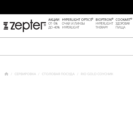
®
®
®
АКЦИИ
HYPERLIGHT OPTICS
BIOPTRON
COOKART
ОТ -5%
ОЧКИ И ЛИНЗЫ
HYPERLIGHT
ЗДОРОВАЯ
ДО -40%
HYPERLIGHT
THERAPY
ПИЩА
СЕРВИРОВКА
СТОЛОВАЯ ПОСУДА
RIO GOLD СОУСНИК