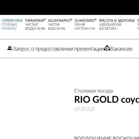
®
®
®
СЕРВИРОВКА
THERAPYAIR
AQUEENAPRO
QUANOMED
КРАСОТА И ЗДОРОВЬЕ
СТОЛОВЫЕ
ЧИСТЫЙ
ЧИСТАЯ
УМНАЯ
ШВЕЙЦАРСКАЯ
ПРИБОРЫ
ВОЗДУХ 99,9%
ВОДА 99.9%
СИСТЕМА СНА
КОСМЕТИКА..
Запрос о предоставлении презентации
Вакансии
Столовая посуда
RIO GOLD соу
LP-RGGB
ВОПЛОЩЕНИЕ РОСКОШ