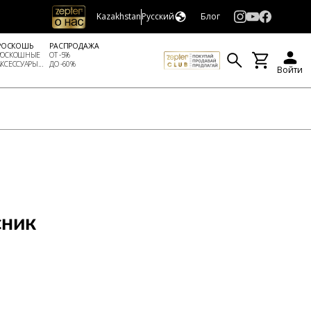
Kazakhstan
Русский
Блог
РОСКОШЬ
РАСПРОДАЖА
РОСКОШНЫЕ
ОТ -5%
АКСЕССУАРЫ...
ДО -60%
Войти
сник
И