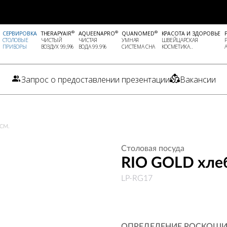
®
®
®
СЕРВИРОВКА
THERAPYAIR
AQUEENAPRO
QUANOMED
КРАСОТА И ЗДОРОВЬЕ
СТОЛОВЫЕ
ЧИСТЫЙ
ЧИСТАЯ
УМНАЯ
ШВЕЙЦАРСКАЯ
ПРИБОРЫ
ВОЗДУХ 99,9%
ВОДА 99.9%
СИСТЕМА СНА
КОСМЕТИКА..
Запрос о предоставлении презентации
Вакансии
СМ.
Столовая посуда
RIO GOLD хлеб
LP-RG17
ОПРЕДЕЛЕНИЕ РОСКОШ