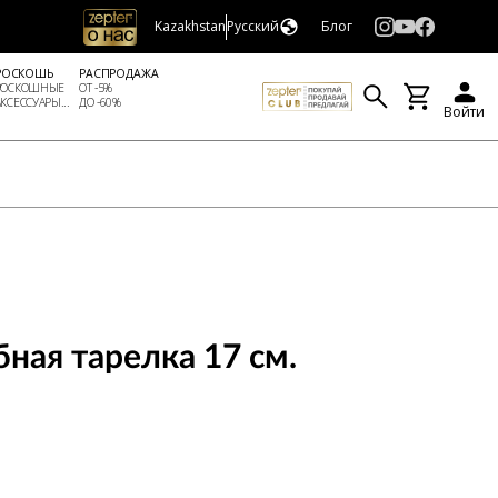
Kazakhstan
Русский
Блог
РОСКОШЬ
РАСПРОДАЖА
РОСКОШНЫЕ
ОТ -5%
АКСЕССУАРЫ...
ДО -60%
Войти
ная тарелка 17 см.
И