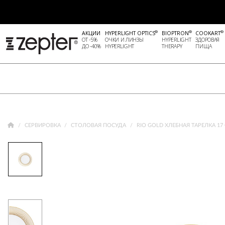
®
®
®
АКЦИИ
HYPERLIGHT OPTICS
BIOPTRON
COOKART
ОТ -5%
ОЧКИ И ЛИНЗЫ
HYPERLIGHT
ЗДОРОВАЯ
ДО -40%
HYPERLIGHT
THERAPY
ПИЩА
СЕРВИРОВКА
СТОЛОВАЯ ПОСУДА
RIO GOLD ХЛЕБНАЯ ТАРЕЛКА 17 