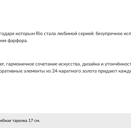
агодаря которым Rio стала любимой серией: безупречное ис
ния фарфора.
r, гармоничное сочетание искусства, дизайна и утончённос
коративные элементы из 24-каратного золота придают каж
ебная тарелка 17 см.