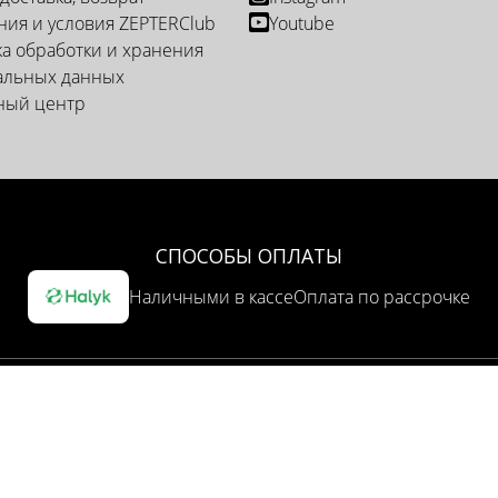
ия и условия ZEPTERClub
Youtube
а обработки и хранения
альных данных
ный центр
СПОСОБЫ ОПЛАТЫ
Наличными в кассе
Оплата по рассрочке
ОПЦИЯ ДОСТАВКИ
Доставка курьером
Самовывоз из представительства
НТОВ: marketing@zepter.kz ; Call-center (Контакт-центр): 3040 (с
© Copyright by
Zepter IT