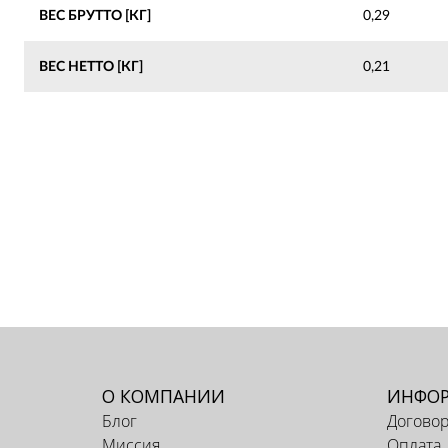
ВЕС БРУТТО [КГ]
0,29
ВЕС НЕТТО [КГ]
0,21
О КОМПАНИИ
ИНФО
Блог
Догово
Миссия
Оплата,