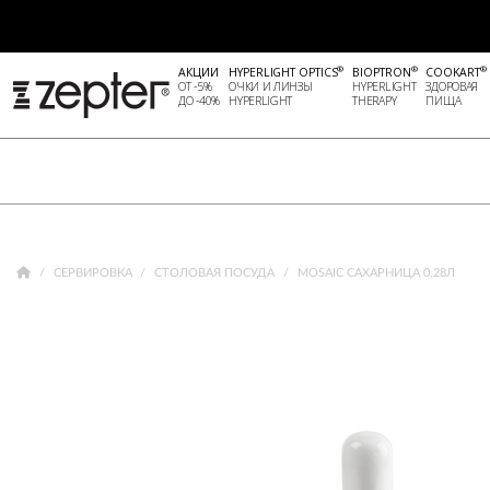
®
®
®
АКЦИИ
HYPERLIGHT OPTICS
BIOPTRON
COOKART
ОТ -5%
ОЧКИ И ЛИНЗЫ
HYPERLIGHT
ЗДОРОВАЯ
ДО -40%
HYPERLIGHT
THERAPY
ПИЩА
СЕРВИРОВКА
СТОЛОВАЯ ПОСУДА
MOSAIC САХАРНИЦА 0,28Л