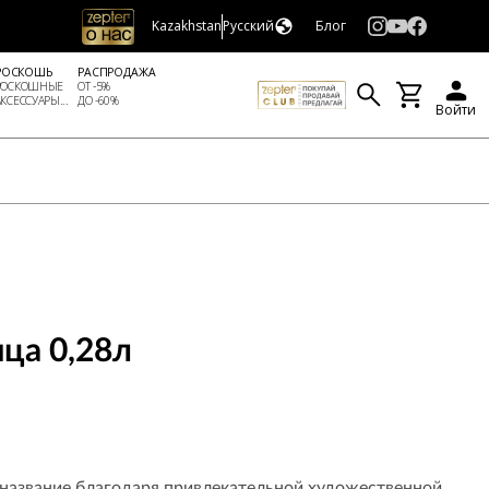
Kazakhstan
Русский
Блог
РОСКОШЬ
РАСПРОДАЖА
РОСКОШНЫЕ
ОТ -5%
АКСЕССУАРЫ...
ДО -60%
Войти
ица 0,28л
 название благодаря привлекательной художественной