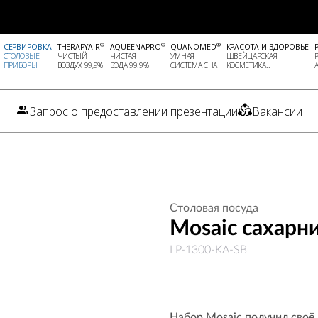
®
®
®
СЕРВИРОВКА
THERAPYAIR
AQUEENAPRO
QUANOMED
КРАСОТА И ЗДОРОВЬЕ
СТОЛОВЫЕ
ЧИСТЫЙ
ЧИСТАЯ
УМНАЯ
ШВЕЙЦАРСКАЯ
ПРИБОРЫ
ВОЗДУХ 99,9%
ВОДА 99.9%
СИСТЕМА СНА
КОСМЕТИКА..
Запрос о предоставлении презентации
Вакансии
Столовая посуда
Mosaic сахарн
LP-1300-KA-SB
Набор Mosaic получил своё