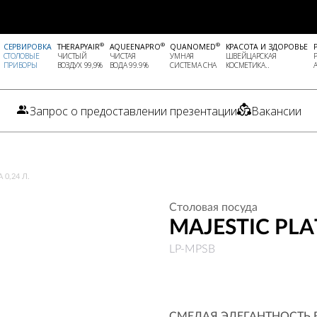
®
®
®
СЕРВИРОВКА
THERAPYAIR
AQUEENAPRO
QUANOMED
КРАСОТА И ЗДОРОВЬЕ
СТОЛОВЫЕ
ЧИСТЫЙ
ЧИСТАЯ
УМНАЯ
ШВЕЙЦАРСКАЯ
ПРИБОРЫ
ВОЗДУХ 99,9%
ВОДА 99.9%
СИСТЕМА СНА
КОСМЕТИКА..
Запрос о предоставлении презентации
Вакансии
0,24 Л.
Столовая посуда
MAJESTIC PLAT
LP-MPSB
СМЕЛАЯ ЭЛЕГАНТНОСТЬ 