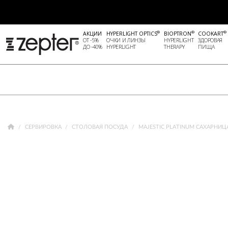
®
®
®
АКЦИИ
HYPERLIGHT OPTICS
BIOPTRON
COOKART
ОТ -5%
ОЧКИ И ЛИНЗЫ
HYPERLIGHT
ЗДОРОВАЯ
ДО -40%
HYPERLIGHT
THERAPY
ПИЩА
СЕРВИРОВКА
СТОЛОВАЯ ПОСУДА
MAJESTIC PLATINUM САХАРНИЦА 