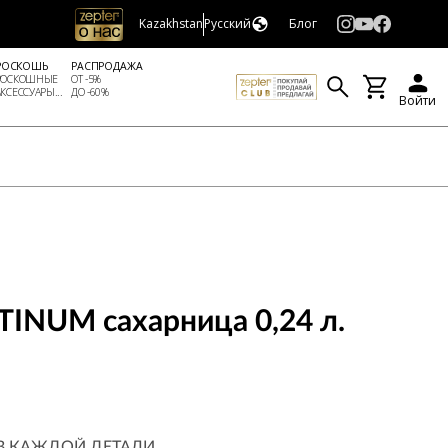
Kazakhstan
Русский
Блог
РОСКОШЬ
РАСПРОДАЖА
РОСКОШНЫЕ
ОТ -5%
АКСЕССУАРЫ...
ДО -60%
Войти
INUM сахарница 0,24 л.
В КАЖДОЙ ДЕТАЛИ