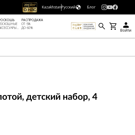
Kazakhstan
Русский
Блог
РОСКОШЬ
РАСПРОДАЖА
РОСКОШНЫЕ
ОТ -5%
АКСЕССУАРЫ...
ДО -60%
Войти
той, детский набор, 4