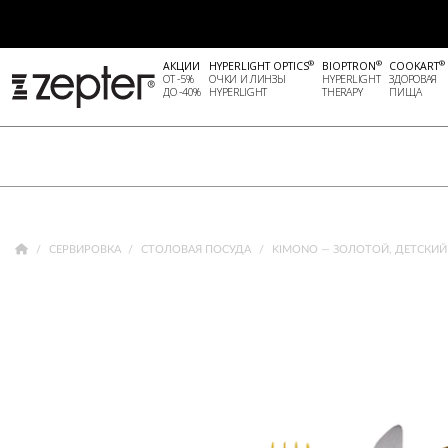
®
®
®
АКЦИИ
HYPERLIGHT OPTICS
BIOPTRON
COOKART
ОТ -5%
ОЧКИ И ЛИНЗЫ
HYPERLIGHT
ЗДОРОВАЯ
ДО -40%
HYPERLIGHT
THERAPY
ПИЩА
СЕРВИРОВКА
СТОЛОВАЯ ПОСУДА
KIMONO — ЗОЛОТОЙ, ДЕТСКИЙ 