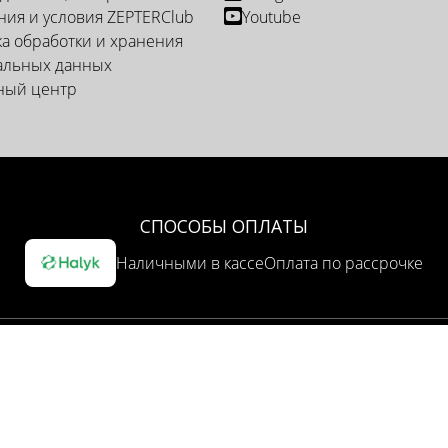
ия и условия ZEPTERClub
Youtube
а обработки и хранения
альных данных
ный центр
СПОСОБЫ ОПЛАТЫ
Наличными в кассе
Оплата по рассрочке
ОПЦИЯ ДОСТАВКИ
Доставка курьером
Самовывоз из представительства
НТОВ: marketing@zepter.kz ; Call-center (Контакт-центр): 3040 (с
© Copyright by
Zepter IT