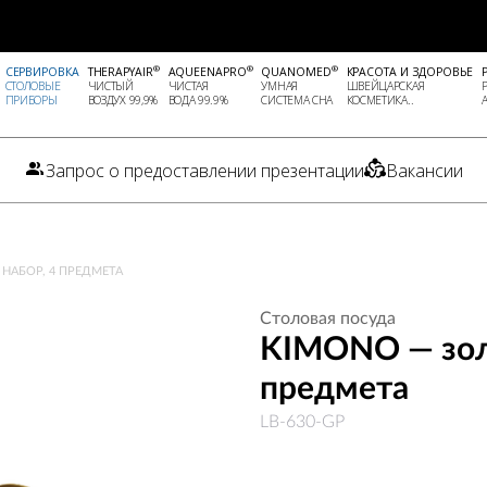
®
®
®
СЕРВИРОВКА
THERAPYAIR
AQUEENAPRO
QUANOMED
КРАСОТА И ЗДОРОВЬЕ
СТОЛОВЫЕ
ЧИСТЫЙ
ЧИСТАЯ
УМНАЯ
ШВЕЙЦАРСКАЯ
ПРИБОРЫ
ВОЗДУХ 99,9%
ВОДА 99.9%
СИСТЕМА СНА
КОСМЕТИКА..
Запрос о предоставлении презентации
Вакансии
НАБОР, 4 ПРЕДМЕТА
Столовая посуда
KIMONO — золо
предмета
LB-630-GP