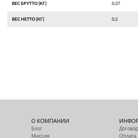
ВЕС БРУТТО [КГ]
0,37
ВЕС НЕТТО [КГ]
0,2
О КОМПАНИИ
ИНФО
Блог
Догово
Миссия
Оплата,