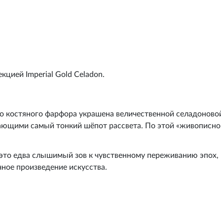
цией Imperial Gold Celadon.
го костяного фарфора украшена величественной селадоново
ающими самый тонкий шёпот рассвета. По этой «живописно
а; это едва слышимый зов к чувственному переживанию эпох
чное произведение искусства.