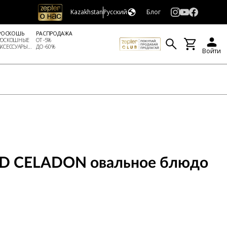
Kazakhstan
Русский
Блог
РОСКОШЬ
РАСПРОДАЖА
РОСКОШНЫЕ
ОТ -5%
АКСЕССУАРЫ...
ДО -60%
Войти
D CELADON овальное блюдо