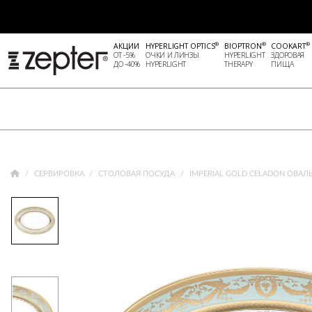
®
®
®
АКЦИИ
HYPERLIGHT OPTICS
BIOPTRON
COOKART
ОТ -5%
ОЧКИ И ЛИНЗЫ
HYPERLIGHT
ЗДОРОВАЯ
ДО -40%
HYPERLIGHT
THERAPY
ПИЩА
СЕРВИРОВКА
СТОЛОВАЯ ПОСУДА
IMPERIAL GOLD CELADON ОВАЛ