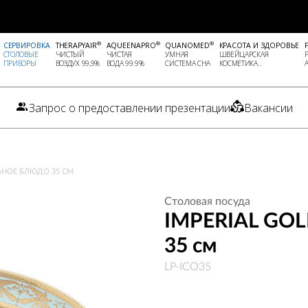
®
®
®
СЕРВИРОВКА
THERAPYAIR
AQUEENAPRO
QUANOMED
КРАСОТА И ЗДОРОВЬЕ
СТОЛОВЫЕ
ЧИСТЫЙ
ЧИСТАЯ
УМНАЯ
ШВЕЙЦАРСКАЯ
ПРИБОРЫ
ВОЗДУХ 99,9%
ВОДА 99.9%
СИСТЕМА СНА
КОСМЕТИКА..
Запрос о предоставлении презентации
Вакансии
ЬНОЕ БЛЮДО 35 СМ
Столовая посуда
IMPERIAL GOL
35 см
LP-ICO35