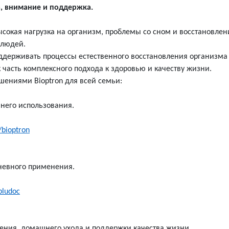
, внимание и поддержка.
ысокая нагрузка на организм, проблемы со сном и восстановле
 людей.
оддерживать процессы естественного восстановления организма
 часть комплексного подхода к здоровью и качеству жизни.
шениями Bioptron для всей семьи:
него использования.
/bioptron
невного применения.
bludoc
ения, домашнего ухода и поддержки качества жизни.