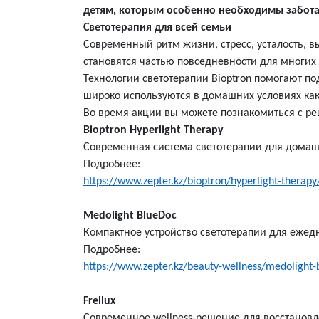
детям, которым особенно необходимы забота
Светотерапия для всей семьи
Современный ритм жизни, стресс, усталость, в
становятся частью повседневности для многих
Технологии светотерапии Bioptron помогают п
широко используются в домашних условиях как
Во время акции вы можете познакомиться с ре
Bioptron Hyperlight Therapy
Современная система светотерапии для домаш
Подробнее:
https://www.zepter.kz/bioptron/hyperlight-therapy
Medolight BlueDoc
Компактное устройство светотерапии для ежед
Подробнее:
https://www.zepter.kz/beauty-wellness/medolight-
Frellux
Современное wellness-решение для восстановл