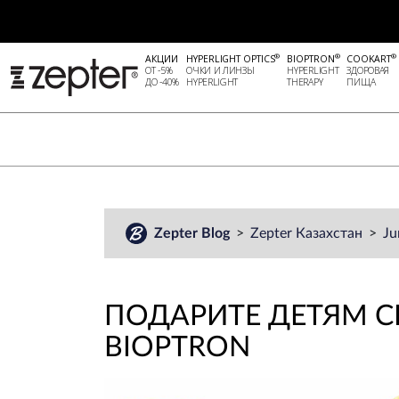
®
®
®
АКЦИИ
HYPERLIGHT OPTICS
BIOPTRON
COOKART
ОТ -5%
ОЧКИ И ЛИНЗЫ
HYPERLIGHT
ЗДОРОВАЯ
ДО -40%
HYPERLIGHT
THERAPY
ПИЩА
Zepter Blog
Zepter Казахстан
Ju
ПОДАРИТЕ ДЕТЯМ С
BIOPTRON