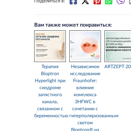
Поделиться в:
Вам также может понравиться:
Терапия
Независимое
ARTZEPT 20
Bioptron
исследование
Hyperlight при
Fraunhofer:
синдроме
влияние
запястного
комплекса
канала,
3HFWC в
связанном с
сочетании с
беременностью
гиперполяризованным
светом
Bioptron® на