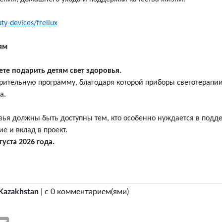
ty-devices/frellux
ям
ете подарить детям свет здоровья.
орительную программу, благодаря которой приборы светотерапи
а.
ья должны быть доступны тем, кто особенно нуждается в подд
е и вклад в проект.
уста 2026 года.
Kazakhstan
| с 0 комментарием(ями)