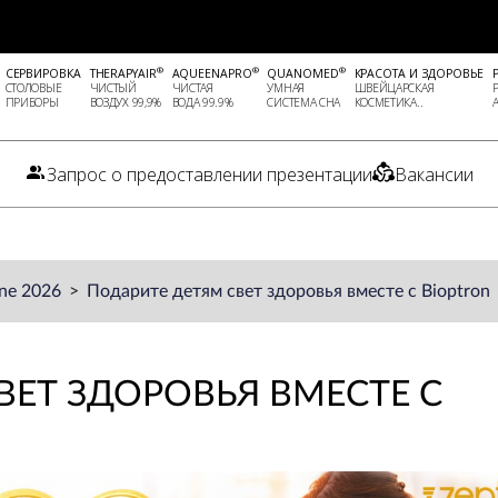
®
®
®
СЕРВИРОВКА
THERAPYAIR
AQUEENAPRO
QUANOMED
КРАСОТА И ЗДОРОВЬЕ
СТОЛОВЫЕ
ЧИСТЫЙ
ЧИСТАЯ
УМНАЯ
ШВЕЙЦАРСКАЯ
ПРИБОРЫ
ВОЗДУХ 99,9%
ВОДА 99.9%
СИСТЕМА СНА
КОСМЕТИКА..
Запрос о предоставлении презентации
Вакансии
ne 2026
Подарите детям свет здоровья вместе с Bioptron
ВЕТ ЗДОРОВЬЯ ВМЕСТЕ С