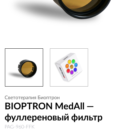
Cветотерапия Биоптрон
BIOPTRON MedAll —
фуллереновый фильтр
PAG-960-FFK