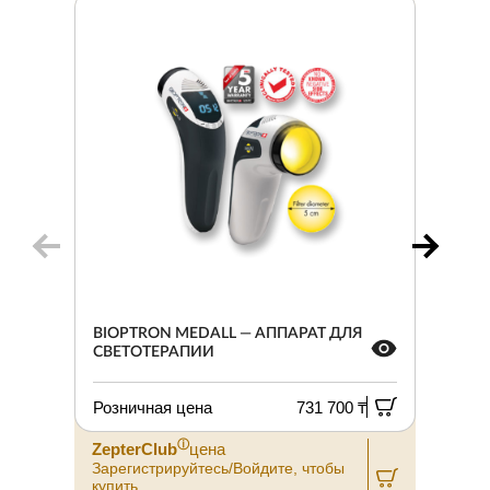
BIOPTRON MEDALL — АППАРАТ ДЛЯ
СВЕТОТЕРАПИИ
Розничная цена
731 700 ₸
ⓘ
ZepterClub
цена
Зарегистрируйтесь/Войдите, чтобы
З
купить
к